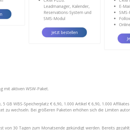
on
CRM PLUS:
CRM 
Leadmanager, Kalender,
E-Mai
Reservations-System und
SMS-R
en
SMS-Modul
Follo
Onlin
Jetzt bestellen
J
ng mit aktiven WSW-Paket.
 5 GB WBS-Speicherplatz € 6,90, 1.000 Artikel € 6,90, 1.000 Affiliates
et zu wechseln. Bei größeren Paketen erhöhen sich die Limiten auto
Frist von 30 Tagen zum Monatsende gekündigt werden. Bereits gezahlte