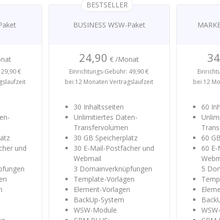
BESTSELLER
aket
BUSINESS
WSW-Paket
MARKE
24,90
34
onat
€ /Monat
 29,90 €
Einrichtungs-Gebühr: 49,90 €
Einricht
slaufzeit
bei 12 Monaten Vertragslaufzeit
bei 12 Mo
30 Inhaltsseiten
60 In
ten-
Unlimitiertes Daten-
Unlim
n
Transfervolumen
Trans
atz
30 GB Speicherplatz
60 GB
cher und
30 E-Mail-Postfächer und
60 E-
Webmail
Webm
pfungen
3 Domainverknüpfungen
5 Do
en
Template-Vorlagen
Templ
n
Element-Vorlagen
Eleme
BackUp-System
Back
WSW-Module
WSW-