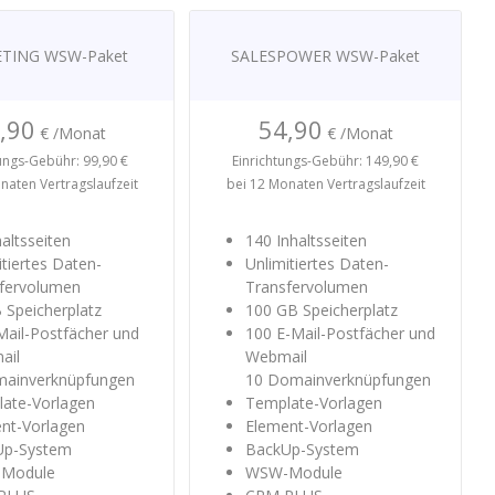
TING
WSW-Paket
SALESPOWER
WSW-Paket
,90
54,90
€ /Monat
€ /Monat
ungs-Gebühr: 99,90 €
Einrichtungs-Gebühr: 149,90 €
naten Vertragslaufzeit
​​​​​​​bei 12 Monaten Vertragslaufzeit
haltsseiten
140 Inhaltsseiten
itiertes Daten-
Unlimitiertes Daten-
fervolumen
Transfervolumen
 Speicherplatz
100 GB Speicherplatz
Mail-Postfächer und
100 E-Mail-Postfächer und
ail
Webmail
mainverknüpfungen
10 Domainverknüpfungen
ate-Vorlagen
Template-Vorlagen
nt-Vorlagen
Element-Vorlagen
Up-System
BackUp-System
Module
WSW-Module