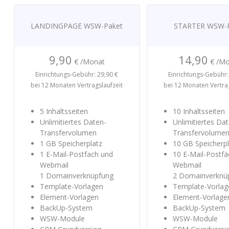
LANDINGPAGE
WSW-Paket
STARTER
WSW-P
9,90
14,90
€ /Monat
€ /M
Einrichtungs-Gebühr: 29,90 €
Einrichtungs-Gebühr:
bei 12 Monaten Vertragslaufzeit
bei 12 Monaten Vertrag
5 Inhaltsseiten
10 Inhaltsseiten
Unlimitiertes Daten-
Unlimitiertes Da
Transfervolumen
Transfervolume
1 GB Speicherplatz
10 GB Speicherpl
1 E-Mail-Postfach und
10 E-Mail-Postfä
Webmail
Webmail
1 Domainverknüpfung
2 Domainverknü
Template-Vorlagen
Template-Vorlag
Element-Vorlagen
Element-Vorlage
BackUp-System
BackUp-System
WSW-Module
WSW-Module