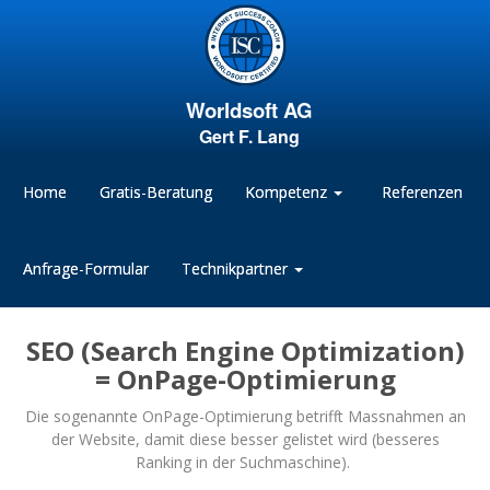
Worldsoft AG
Gert F. Lang
Home
Gratis-Beratung
Kompetenz
Referenzen
Anfrage-Formular
Technikpartner
SEO (Search Engine Optimization)
= OnPage-Optimierung
Die sogenannte OnPage-Optimierung betrifft Massnahmen an
der Website, damit diese besser gelistet wird (besseres
Ranking in der Suchmaschine).