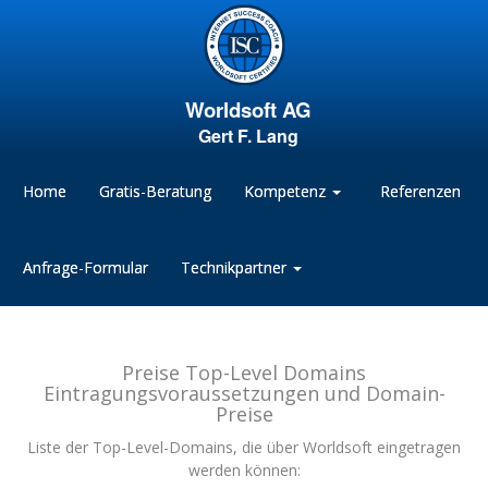
Worldsoft AG
Gert F. Lang
Home
Gratis-Beratung
Kompetenz
Referenzen
Anfrage-Formular
Technikpartner
Preise Top-Level Domains
Eintragungsvoraussetzungen und Domain-
Preise
Liste der Top-Level-Domains, die über Worldsoft eingetragen
werden können: