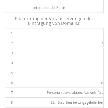
International / Berlin
Erläuterung der Voraussetzungen der
Eintragung von Domains:
1.
2.
Doma
3.
4.
M
5.
Do
6.
nur 
7.
Personalausweisdaten: Ausweis-Nr., Da
8.
25,- Euro Bearbeitungsgebühr bei W