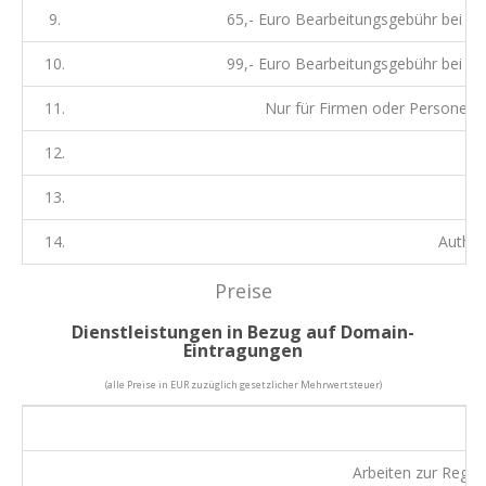
9.
65,- Euro Bearbeitungsgebühr bei W
10.
99,- Euro Bearbeitungsgebühr bei W
11.
Nur für Firmen oder Personen m
12.
13.
14.
Authin
Preise
Dienstleistungen in Bezug auf Domain-
Eintragungen
(alle Preise in EUR zuzüglich gesetzlicher Mehrwertsteuer)
Arbeiten zur Regi